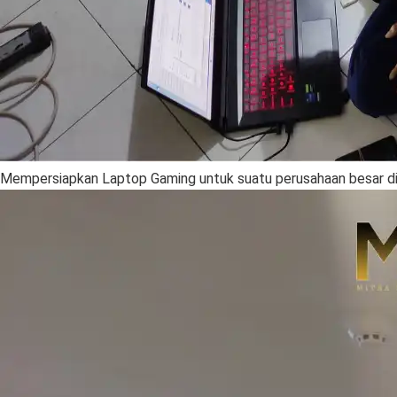
Mempersiapkan Laptop Gaming untuk suatu perusahaan besar di 