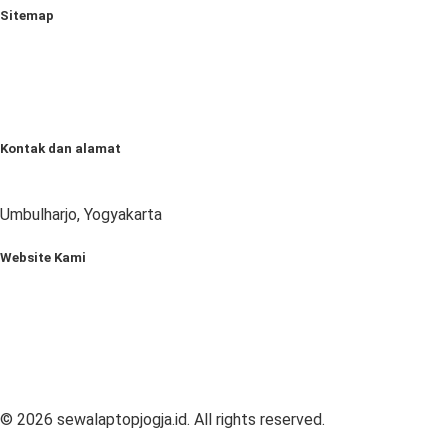
Sitemap
Beranda
Tentang Kami
Layanan Kami
Artikel
Kontak dan alamat
+6281222077714
www.sewalaptopjogja.id
Umbulharjo, Yogyakarta
Website Kami
Mitra Berkah Pratama
Mitra Computer
Sewa Laptop Surabaya
Sewa TV Surabaya
Rental Multimedia
©
2026
sewalaptopjogja.id. All rights reserved.