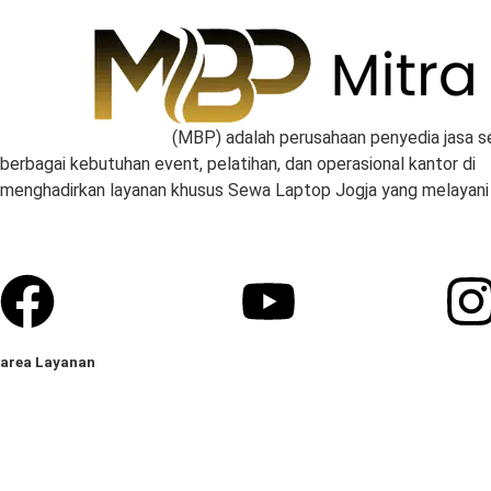
Mitra Berkah Pratama
(MBP) adalah perusahaan penyedia jasa s
berbagai kebutuhan event, pelatihan, dan operasional kantor di
S
menghadirkan layanan khusus Sewa Laptop Jogja yang melayani
Facebook
Youtube
I
area Layanan
Sewa Laptop Sleman
Sewa Laptop Bantul
Sewa Laptop Kulon Progo
Sewa Laptop Gunungkidul