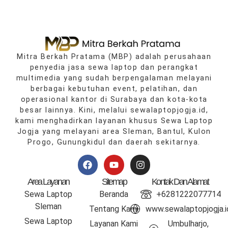
Mitra Berkah Pratama
(MBP) adalah perusahaan
penyedia jasa sewa laptop dan perangkat
multimedia yang sudah berpengalaman melayani
berbagai kebutuhan event, pelatihan, dan
operasional kantor di
Surabaya
dan kota‑kota
besar lainnya. Kini, melalui
sewalaptopjogja.id
,
kami menghadirkan layanan khusus Sewa Laptop
Jogja yang melayani area
Sleman
,
Bantul
,
Kulon
Progo
,
Gunungkidul
dan daerah sekitarnya.
Area Layanan
Sitemap
Kontak Dan Alamat
Sewa Laptop
Beranda
+6281222077714
Sleman
Tentang Kami
www.sewalaptopjogja.i
Sewa Laptop
Layanan Kami
Umbulharjo,