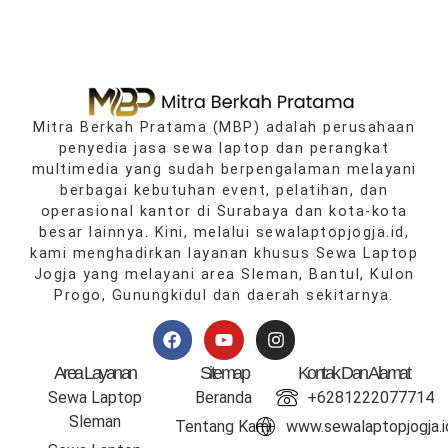
Mitra Berkah Pratama
(MBP) adalah perusahaan
penyedia jasa sewa laptop dan perangkat
multimedia yang sudah berpengalaman melayani
berbagai kebutuhan event, pelatihan, dan
operasional kantor di
Surabaya
dan kota‑kota
besar lainnya. Kini, melalui
sewalaptopjogja.id
,
kami menghadirkan layanan khusus Sewa Laptop
Jogja yang melayani area
Sleman
,
Bantul
,
Kulon
Progo
,
Gunungkidul
dan daerah sekitarnya.
Area Layanan
Sitemap
Kontak Dan Alamat
Sewa Laptop
Beranda
+6281222077714
Sleman
Tentang Kami
www.sewalaptopjogja.i