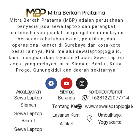
Mitra Berkah Pratama
(MBP) adalah perusahaan
penyedia jasa sewa laptop dan perangkat
multimedia yang sudah berpengalaman melayani
berbagai kebutuhan event, pelatihan, dan
operasional kantor di
Surabaya
dan kota‑kota
besar lainnya. Kini, melalui
sewalaptopjogja.id
,
kami menghadirkan layanan khusus Sewa Laptop
Jogja yang melayani area
Sleman
,
Bantul
,
Kulon
Progo
,
Gunungkidul
dan daerah sekitarnya.
Area Layanan
Sitemap
Kontak Dan Alamat
Sewa Laptop
Beranda
+6281222077714
Sleman
Tentang Kami
www.sewalaptopjogja.i
Sewa Laptop
Layanan Kami
Umbulharjo,
Bantul
Yogyakarta
Artikel
Sewa Laptop